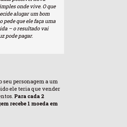
imples onde vive. O que
 decide alugar um bom
ão pede que ele faça uma
ida – o resultado vai
uz pode pagar.
 do seu personagem a um
pido ele teria que vender
entos.
Para cada 2
gem recebe 1 moeda em