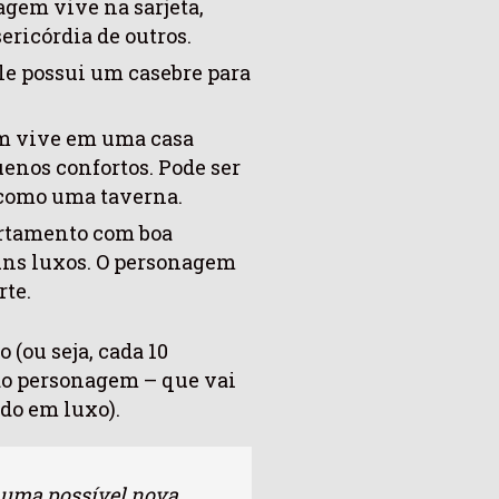
gem vive na sarjeta,
ericórdia de outros.
e possui um casebre para
m vive em uma casa
enos confortos. Pode ser
 como uma taverna.
rtamento com boa
guns luxos. O personagem
te.
 (ou seja, cada 10
o personagem – que vai
ndo em luxo).
 uma possível nova