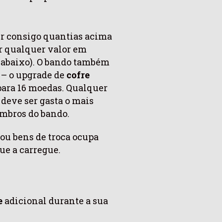
r consigo quantias acima
r qualquer valor em
 abaixo). O bando também
 – o upgrade de
cofre
para 16 moedas. Qualquer
deve ser gasta o mais
embros do bando.
ou bens de troca ocupa
e a carregue.
e
adicional durante a sua