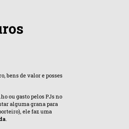
uros
, bens de valor e posses
ho ou gasto pelos PJs no
astar alguma grana para
rteiro), ele faz uma
ida
.