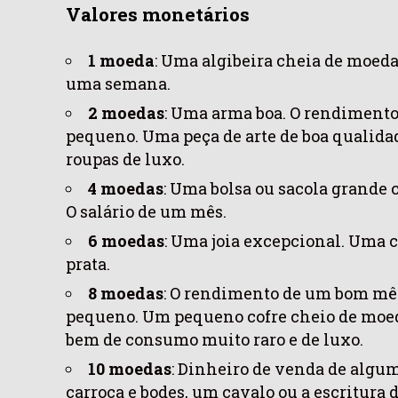
Valores monetários
1 moeda
: Uma algibeira cheia de moedas
uma semana.
2 moedas
: Uma arma boa. O rendiment
pequeno. Uma peça de arte de boa qualida
roupas de luxo.
4 moedas
: Uma bolsa ou sacola grande 
O salário de um mês.
6 moedas
: Uma joia excepcional. Uma 
prata.
8 moedas
: O rendimento de um bom mê
pequeno. Um pequeno cofre cheio de moeda
bem de consumo muito raro e de luxo.
10 moedas
: Dinheiro de venda de algu
carroça e bodes, um cavalo ou a escritura