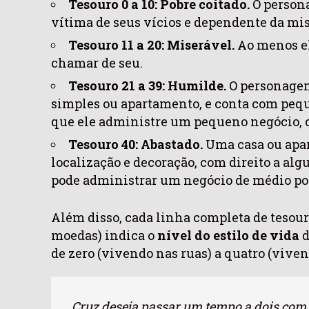
Tesouro 0 a 10: Pobre coitado.
O persona
vítima de seus vícios e dependente da mis
Tesouro 11 a 20: Miserável.
Ao menos el
chamar de seu.
Tesouro 21 a 39: Humilde.
O personage
simples ou apartamento, e conta com pequ
que ele administre um pequeno negócio,
Tesouro 40: Abastado.
Uma casa ou apa
localização e decoração, com direito a al
pode administrar um negócio de médio por
Além disso, cada linha completa de tesouro
moedas) indica o
nível do
estilo de vida
d
de zero (vivendo nas ruas) a quatro (vive
Cruz deseja passar um tempo a dois com