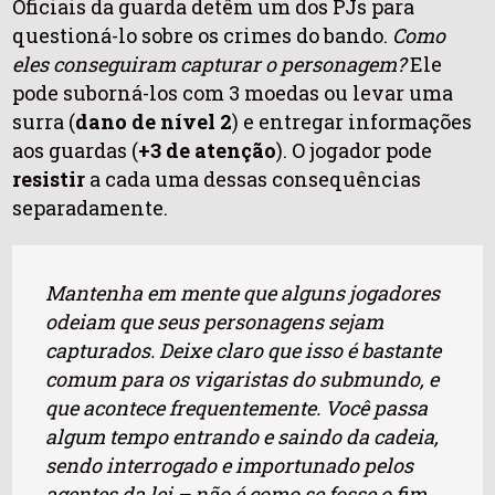
Oficiais da guarda detêm um dos PJs para
questioná-lo sobre os crimes do bando.
Como
eles conseguiram capturar o personagem?
Ele
pode suborná-los com 3 moedas ou levar uma
surra (
dano de nível 2
) e entregar informações
aos guardas (
+3 de atenção
). O jogador pode
resistir
a cada uma dessas consequências
separadamente.
Mantenha em mente que alguns jogadores
odeiam que seus personagens sejam
capturados. Deixe claro que isso é bastante
comum para os vigaristas do submundo, e
que acontece frequentemente. Você passa
algum tempo entrando e saindo da cadeia,
sendo interrogado e importunado pelos
agentes da lei – não é como se fosse o fim