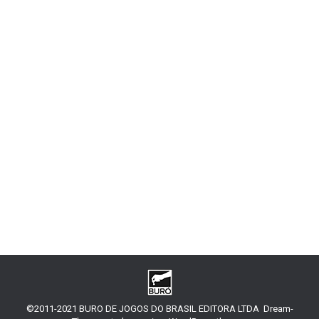
Campanha nas Terras Marginais #8
Old Dragon
,
RPG
Por
Antonio Pop
7 de junho de 2017
Deixe um comentário
Salve pessoal! Demorou, mas estamos de volta
com os relatos da minha campanha usando o Forte
das Terras Marginais (que está de volta! Se ainda
não tem, compra já), recheado de dicas para os
mestres! Depois de muito perigo contra o
perigoso Homem Cobra (veja aqui), o grupo
aproveita seus ganhos, relaxando um pouco na…
©2011-2021 BURO DE JOGOS DO BRASIL EDITORA LTDA Dream-