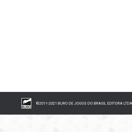
Prêmio Ludopedia 2018
Board Game
,
Outros
,
RPG
Por
Antonio Pop
18 de feverei
O Prêmio Ludopedia é a maior premiação de jogos 
do esquema “Curtir”. A Redbox concorre este ano c
©2011-2021 BURO DE JOGOS DO BRASIL EDITORA LTDA