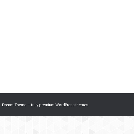
ro de 2019
de tabuleiro do Brasil, e existe desde 2015. A premiação de jo
om vários jogos. Clique nos links em cada categoria para votar!
 Dream-Theme — truly
premium WordPress themes