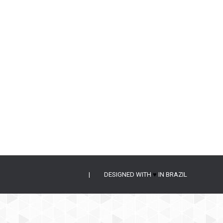
gos está com votação aberta do público, através
 A Relíquia do Vale do Trovão, aventura de…
| DESIGNED WITH
♥
IN BRAZIL