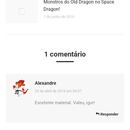
Monstros do Old Dragon no Space
Dragon!
1 de junho de 2016
1 comentário
Alexandre
25 de abril de 2016 em 09:37
disse:
Excelente material. Valeu, igor!
Responder