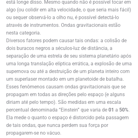
está longe disso. Mesmo quando não é possível tocar em
algo (ou colidir em alta velocidade, o que seria mais fácil)
ou sequer observá-lo a olho nu, é possível detectá-lo
através de instrumentos. Ondas gravitacionais estão
nesta categoria.
Diversos fatores podem causar tais ondas: a colisão de
dois buracos negros a séculos-luz de distância, a
separação de uma estrela de seu sistema planetário após
uma longa translação elíptica errática, a explosão de uma
supernova ou até a destruição de um planeta inteiro com
um superlaser montado em um planetoide de batalha.
Esses fenômenos causam ondas gravitacionais que se
propagam em todas as direções pelo espaço (e alguns
diriam até pelo tempo). São medidas em uma escala
percentual denominada “Einstein” que varia de
01
a
50%
.
Ela mede o quanto o espaço é distorcido pela passagem
de tais ondas, que nunca perdem sua força por
propagarem-se no vácuo.