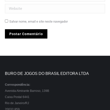
Website
Salvar nome, email e site neste navegador
Postar Comentário
BURO DE JOGOS DO BRASIL EDITORA LTDA
Correspondência:
Avenida Almirante Barroso, 139B
Caixa Postal 6441
Rio de Janeiro/RJ
20032-959